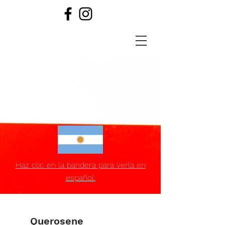
Diluentes
Haz clic en la bandera para verla en
español.
Querosene