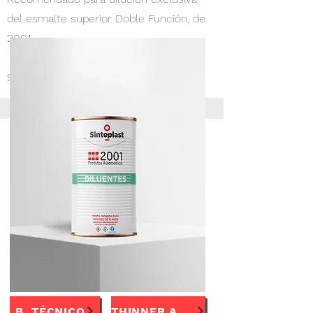
del esmalte superior Doble Función, de
2001
900ml, 5l e 18l.
B. TÉCNICO
THINNER AUT600