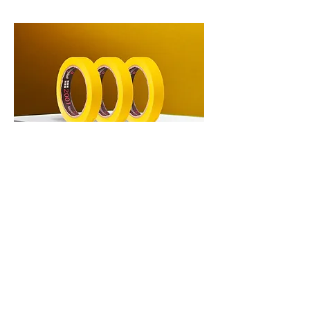
FISPQ
Manta de Fibra de Vidrio
Se utiliza para laminar piscinas,
bañeras, piezas y accesorios de
automoción y náutica reforzados con
fibra de vidrio conformados en