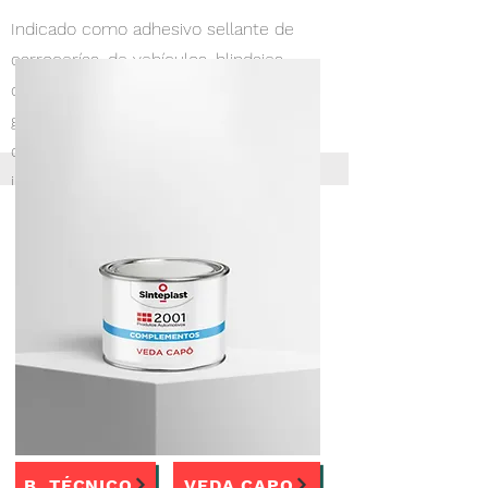
Indicado como adhesivo sellante de
carrocerías, de vehículos, blindajes,
containers, aluminio, barcos,
galvanizados, espuma de poliestireno y
construcción civil. Substituyendo en
igual condición al sellador original de
fábrica.
350g
B. TÉCNICO
VEDA CAPO