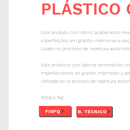
PLÁSTICO 
Este produto com ótimo acabamento nivela
imperfeições em granito, mármores e peç
Usado no processo de repintura automotiv
Este producto con óptima terminación, niv
imperfecciones en granito, mármoles y pi
Utilizado en el proceso de repintura autom
500g e 1kg
FISPQ
B. TÉCNICO