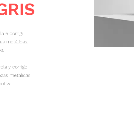
GRIS
 e corrigi
as metálicas.
a.
ela y corrige
ezas metálicas.
otiva.